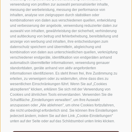
verwendung von profilen zur auswahl personalisierter inhalte,
messung der werbeleistung, messung der performance von
inhalten, analyse von zielgruppen durch statistiken oder
KONTAKTIERE UNS
kombinationen von daten aus verschiedenen quellen, entwicklung
und verbesserung der angebote, verwendung reduzierter daten zur
+39 0472 765325
auswahl von inhalten, gewährleistung der sicherheit, verhinderung
und aufdeckung von betrug und fehlerbehebung, bereitstellung und
info@sterzing.com
anzeige von werbung und inhalten, ihre entscheidungen zum
datenschutz speichern und übermitteln, abgleichung und
kombination von daten aus unterschiedlichen quellen, verknüpfung
verschiedener endgeräte, identifikation von endgeräten anhand
NEWSLETTER
automatisch übermittelter informationen, verwendung genauer
standortdaten, geräte anhand von aktiv angeforderten
informationen identifizieren. Es steht Ihnen frei, Ihre Zustimmung zu
Bleib am Laufenden
erteilen, zu verweigern oder zu widerrufen, ohne dass dies zu
wesentlichen Einschränkungen führt. Wenn Sie auf „Cookies
akzeptieren" klicken, erklären Sie sich mit der Verwendung von
Cookies und ähnlichen Tools einverstanden. Verwenden Sie die
Schaltfläche „Einstellungen verwalten", um Ihre Auswahl
anzupassen oder „Alle ablehnen", um ohne Cookies fortzufahren,
die nicht unbedingt erforderlich sind. Sie können Ihre Einstellungen
jederzeit ändern, indem Sie auf den Link „Cookie-Einstellungen"
Newsletter Anmelden
unten auf der Seite oder auf das Schildsymbol unten links klicken.
Ihre Einstellungen gelten nur für das verwendete Gerät.