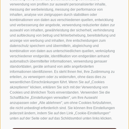
verwendung von profilen zur auswahl personalisierter inhalte,
messung der werbeleistung, messung der performance von
inhalten, analyse von zielgruppen durch statistiken oder
KONTAKTIERE UNS
kombinationen von daten aus verschiedenen quellen, entwicklung
und verbesserung der angebote, verwendung reduzierter daten zur
+39 0472 765325
auswahl von inhalten, gewährleistung der sicherheit, verhinderung
und aufdeckung von betrug und fehlerbehebung, bereitstellung und
info@sterzing.com
anzeige von werbung und inhalten, ihre entscheidungen zum
datenschutz speichern und übermitteln, abgleichung und
kombination von daten aus unterschiedlichen quellen, verknüpfung
verschiedener endgeräte, identifikation von endgeräten anhand
NEWSLETTER
automatisch übermittelter informationen, verwendung genauer
standortdaten, geräte anhand von aktiv angeforderten
informationen identifizieren. Es steht Ihnen frei, Ihre Zustimmung zu
Bleib am Laufenden
erteilen, zu verweigern oder zu widerrufen, ohne dass dies zu
wesentlichen Einschränkungen führt. Wenn Sie auf „Cookies
akzeptieren" klicken, erklären Sie sich mit der Verwendung von
Cookies und ähnlichen Tools einverstanden. Verwenden Sie die
Schaltfläche „Einstellungen verwalten", um Ihre Auswahl
anzupassen oder „Alle ablehnen", um ohne Cookies fortzufahren,
die nicht unbedingt erforderlich sind. Sie können Ihre Einstellungen
jederzeit ändern, indem Sie auf den Link „Cookie-Einstellungen"
Newsletter Anmelden
unten auf der Seite oder auf das Schildsymbol unten links klicken.
Ihre Einstellungen gelten nur für das verwendete Gerät.