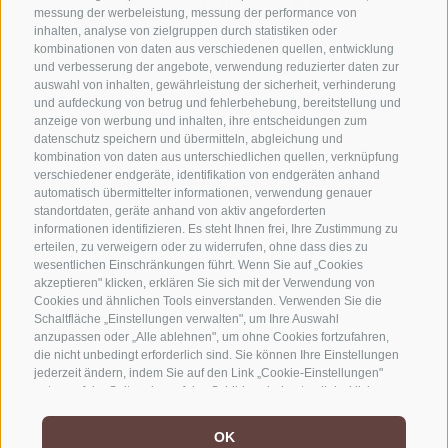
messung der werbeleistung, messung der performance von
inhalten, analyse von zielgruppen durch statistiken oder
kombinationen von daten aus verschiedenen quellen, entwicklung
KONTAKTIERE UNS
und verbesserung der angebote, verwendung reduzierter daten zur
auswahl von inhalten, gewährleistung der sicherheit, verhinderung
+39 0472 765325
und aufdeckung von betrug und fehlerbehebung, bereitstellung und
anzeige von werbung und inhalten, ihre entscheidungen zum
info@sterzing.com
datenschutz speichern und übermitteln, abgleichung und
kombination von daten aus unterschiedlichen quellen, verknüpfung
verschiedener endgeräte, identifikation von endgeräten anhand
automatisch übermittelter informationen, verwendung genauer
NEWSLETTER
standortdaten, geräte anhand von aktiv angeforderten
informationen identifizieren. Es steht Ihnen frei, Ihre Zustimmung zu
erteilen, zu verweigern oder zu widerrufen, ohne dass dies zu
Bleib am Laufenden
wesentlichen Einschränkungen führt. Wenn Sie auf „Cookies
akzeptieren" klicken, erklären Sie sich mit der Verwendung von
Cookies und ähnlichen Tools einverstanden. Verwenden Sie die
Schaltfläche „Einstellungen verwalten", um Ihre Auswahl
anzupassen oder „Alle ablehnen", um ohne Cookies fortzufahren,
die nicht unbedingt erforderlich sind. Sie können Ihre Einstellungen
jederzeit ändern, indem Sie auf den Link „Cookie-Einstellungen"
unten auf der Seite oder auf das Schildsymbol unten links klicken.
Newsletter Anmelden
Ihre Einstellungen gelten nur für das verwendete Gerät.
OK