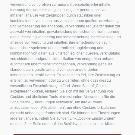
verwendung von profilen zur auswahl personalisierter inhalte,
messung der werbeleistung, messung der performance von
inhalten, analyse von zielgruppen durch statistiken oder
KONTAKTIERE UNS
kombinationen von daten aus verschiedenen quellen, entwicklung
und verbesserung der angebote, verwendung reduzierter daten zur
+39 0472 765325
auswahl von inhalten, gewährleistung der sicherheit, verhinderung
und aufdeckung von betrug und fehlerbehebung, bereitstellung und
info@sterzing.com
anzeige von werbung und inhalten, ihre entscheidungen zum
datenschutz speichern und übermitteln, abgleichung und
kombination von daten aus unterschiedlichen quellen, verknüpfung
verschiedener endgeräte, identifikation von endgeräten anhand
NEWSLETTER
automatisch übermittelter informationen, verwendung genauer
standortdaten, geräte anhand von aktiv angeforderten
informationen identifizieren. Es steht Ihnen frei, Ihre Zustimmung zu
Bleib am Laufenden
erteilen, zu verweigern oder zu widerrufen, ohne dass dies zu
wesentlichen Einschränkungen führt. Wenn Sie auf „Cookies
akzeptieren" klicken, erklären Sie sich mit der Verwendung von
Cookies und ähnlichen Tools einverstanden. Verwenden Sie die
Schaltfläche „Einstellungen verwalten", um Ihre Auswahl
anzupassen oder „Alle ablehnen", um ohne Cookies fortzufahren,
die nicht unbedingt erforderlich sind. Sie können Ihre Einstellungen
jederzeit ändern, indem Sie auf den Link „Cookie-Einstellungen"
Newsletter Anmelden
unten auf der Seite oder auf das Schildsymbol unten links klicken.
Ihre Einstellungen gelten nur für das verwendete Gerät.