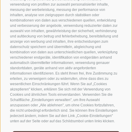
verwendung von profilen zur auswahl personalisierter inhalte,
messung der werbeleistung, messung der performance von
inhalten, analyse von zielgruppen durch statistiken oder
KONTAKTIERE UNS
kombinationen von daten aus verschiedenen quellen, entwicklung
und verbesserung der angebote, verwendung reduzierter daten zur
+39 0472 765325
auswahl von inhalten, gewährleistung der sicherheit, verhinderung
und aufdeckung von betrug und fehlerbehebung, bereitstellung und
info@sterzing.com
anzeige von werbung und inhalten, ihre entscheidungen zum
datenschutz speichern und übermitteln, abgleichung und
kombination von daten aus unterschiedlichen quellen, verknüpfung
verschiedener endgeräte, identifikation von endgeräten anhand
NEWSLETTER
automatisch übermittelter informationen, verwendung genauer
standortdaten, geräte anhand von aktiv angeforderten
informationen identifizieren. Es steht Ihnen frei, Ihre Zustimmung zu
Bleib am Laufenden
erteilen, zu verweigern oder zu widerrufen, ohne dass dies zu
wesentlichen Einschränkungen führt. Wenn Sie auf „Cookies
akzeptieren" klicken, erklären Sie sich mit der Verwendung von
Cookies und ähnlichen Tools einverstanden. Verwenden Sie die
Schaltfläche „Einstellungen verwalten", um Ihre Auswahl
anzupassen oder „Alle ablehnen", um ohne Cookies fortzufahren,
die nicht unbedingt erforderlich sind. Sie können Ihre Einstellungen
jederzeit ändern, indem Sie auf den Link „Cookie-Einstellungen"
Newsletter Anmelden
unten auf der Seite oder auf das Schildsymbol unten links klicken.
Ihre Einstellungen gelten nur für das verwendete Gerät.