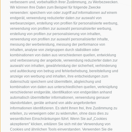
verbessern und, vorbehaltlich Ihrer Zustimmung, zu Werbezwecken.
Wir können Ihre Daten zum Beispiel für folgende Zwecke
verwenden: speichern von oder zugriff auf informationen auf einem
endgerät, verwendung reduzierter daten zur auswahl von
werbeanzeigen, erstellung von profilen für personalisierte werbung,
verwendung von profilen zur auswahl personalisierter werbung,
erstellung von profilen zur personalisierung von inhalten,
verwendung von profilen zur auswahl personalisierter inhalte,
messung der werbeleistung, messung der performance von
inhalten, analyse von zielgruppen durch statistiken oder
kombinationen von daten aus verschiedenen quellen, entwicklung
KONTAKTIERE UNS
und verbesserung der angebote, verwendung reduzierter daten zur
auswahl von inhalten, gewährleistung der sicherheit, verhinderung
und aufdeckung von betrug und fehlerbehebung, bereitstellung und
+39 0472 765325
anzeige von werbung und inhalten, ihre entscheidungen zum
info@sterzing.com
datenschutz speichern und übermitteln, abgleichung und
kombination von daten aus unterschiedlichen quellen, verknüpfung
verschiedener endgeräte, identifikation von endgeräten anhand
automatisch übermittelter informationen, verwendung genauer
standortdaten, geräte anhand von aktiv angeforderten
NEWSLETTER
informationen identifizieren. Es steht Ihnen frei, Ihre Zustimmung zu
erteilen, zu verweigern oder zu widerrufen, ohne dass dies zu
Bleib am Laufenden
wesentlichen Einschränkungen führt. Wenn Sie auf „Cookies
akzeptieren" klicken, erklären Sie sich mit der Verwendung von
Cookies und ähnlichen Tools einverstanden. Verwenden Sie die