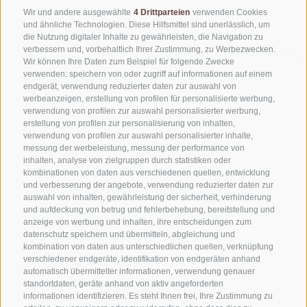
Wir und andere ausgewählte
4 Drittparteien
verwenden Cookies
und ähnliche Technologien. Diese Hilfsmittel sind unerlässlich, um
die Nutzung digitaler Inhalte zu gewährleisten, die Navigation zu
verbessern und, vorbehaltlich Ihrer Zustimmung, zu Werbezwecken.
Wir können Ihre Daten zum Beispiel für folgende Zwecke
verwenden: speichern von oder zugriff auf informationen auf einem
endgerät, verwendung reduzierter daten zur auswahl von
werbeanzeigen, erstellung von profilen für personalisierte werbung,
verwendung von profilen zur auswahl personalisierter werbung,
erstellung von profilen zur personalisierung von inhalten,
verwendung von profilen zur auswahl personalisierter inhalte,
messung der werbeleistung, messung der performance von
inhalten, analyse von zielgruppen durch statistiken oder
kombinationen von daten aus verschiedenen quellen, entwicklung
KONTAKTIERE UNS
und verbesserung der angebote, verwendung reduzierter daten zur
auswahl von inhalten, gewährleistung der sicherheit, verhinderung
und aufdeckung von betrug und fehlerbehebung, bereitstellung und
+39 0472 765325
anzeige von werbung und inhalten, ihre entscheidungen zum
info@sterzing.com
datenschutz speichern und übermitteln, abgleichung und
kombination von daten aus unterschiedlichen quellen, verknüpfung
verschiedener endgeräte, identifikation von endgeräten anhand
automatisch übermittelter informationen, verwendung genauer
standortdaten, geräte anhand von aktiv angeforderten
NEWSLETTER
informationen identifizieren. Es steht Ihnen frei, Ihre Zustimmung zu