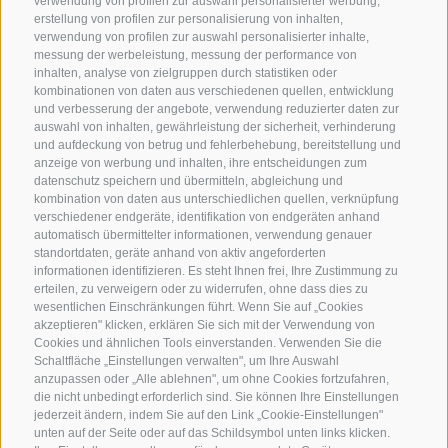
verwendung von profilen zur auswahl personalisierter werbung,
erstellung von profilen zur personalisierung von inhalten,
verwendung von profilen zur auswahl personalisierter inhalte,
messung der werbeleistung, messung der performance von
inhalten, analyse von zielgruppen durch statistiken oder
kombinationen von daten aus verschiedenen quellen, entwicklung
KONTAKTIERE UNS
und verbesserung der angebote, verwendung reduzierter daten zur
auswahl von inhalten, gewährleistung der sicherheit, verhinderung
und aufdeckung von betrug und fehlerbehebung, bereitstellung und
+39 0472 765325
anzeige von werbung und inhalten, ihre entscheidungen zum
info@sterzing.com
datenschutz speichern und übermitteln, abgleichung und
kombination von daten aus unterschiedlichen quellen, verknüpfung
verschiedener endgeräte, identifikation von endgeräten anhand
automatisch übermittelter informationen, verwendung genauer
standortdaten, geräte anhand von aktiv angeforderten
NEWSLETTER
informationen identifizieren. Es steht Ihnen frei, Ihre Zustimmung zu
erteilen, zu verweigern oder zu widerrufen, ohne dass dies zu
Bleib am Laufenden
wesentlichen Einschränkungen führt. Wenn Sie auf „Cookies
akzeptieren" klicken, erklären Sie sich mit der Verwendung von
Cookies und ähnlichen Tools einverstanden. Verwenden Sie die
Schaltfläche „Einstellungen verwalten", um Ihre Auswahl
anzupassen oder „Alle ablehnen", um ohne Cookies fortzufahren,
die nicht unbedingt erforderlich sind. Sie können Ihre Einstellungen
jederzeit ändern, indem Sie auf den Link „Cookie-Einstellungen"
unten auf der Seite oder auf das Schildsymbol unten links klicken.