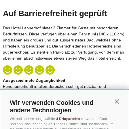
Wir verwenden Cookies und
Contin
andere Technologien
Wir und andere ausgewählte
4 Drittparteien
verwenden Cookies
und ähnliche Technologien. Diese Hilfsmittel sind unerlässlich, um