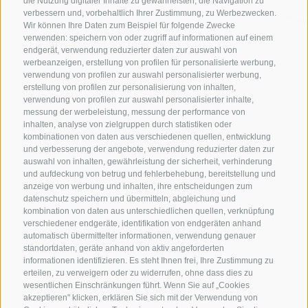
die Nutzung digitaler Inhalte zu gewährleisten, die Navigation zu
verbessern und, vorbehaltlich Ihrer Zustimmung, zu Werbezwecken.
Wir können Ihre Daten zum Beispiel für folgende Zwecke
verwenden: speichern von oder zugriff auf informationen auf einem
endgerät, verwendung reduzierter daten zur auswahl von
werbeanzeigen, erstellung von profilen für personalisierte werbung,
verwendung von profilen zur auswahl personalisierter werbung,
erstellung von profilen zur personalisierung von inhalten,
verwendung von profilen zur auswahl personalisierter inhalte,
messung der werbeleistung, messung der performance von
inhalten, analyse von zielgruppen durch statistiken oder
kombinationen von daten aus verschiedenen quellen, entwicklung
KONTAKTIERE UNS
und verbesserung der angebote, verwendung reduzierter daten zur
auswahl von inhalten, gewährleistung der sicherheit, verhinderung
und aufdeckung von betrug und fehlerbehebung, bereitstellung und
+39 0472 765325
anzeige von werbung und inhalten, ihre entscheidungen zum
info@sterzing.com
datenschutz speichern und übermitteln, abgleichung und
kombination von daten aus unterschiedlichen quellen, verknüpfung
verschiedener endgeräte, identifikation von endgeräten anhand
automatisch übermittelter informationen, verwendung genauer
standortdaten, geräte anhand von aktiv angeforderten
NEWSLETTER
informationen identifizieren. Es steht Ihnen frei, Ihre Zustimmung zu
erteilen, zu verweigern oder zu widerrufen, ohne dass dies zu
Bleib am Laufenden
wesentlichen Einschränkungen führt. Wenn Sie auf „Cookies
akzeptieren" klicken, erklären Sie sich mit der Verwendung von