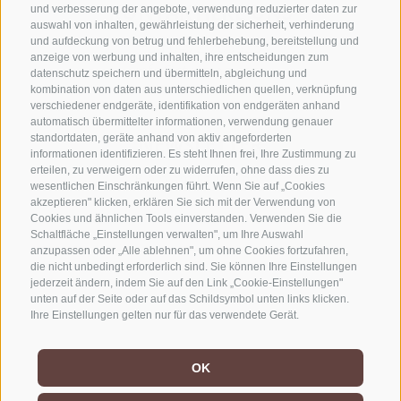
KONTAKTIERE UNS
und verbesserung der angebote, verwendung reduzierter daten zur
auswahl von inhalten, gewährleistung der sicherheit, verhinderung
und aufdeckung von betrug und fehlerbehebung, bereitstellung und
+39 0472 765325
anzeige von werbung und inhalten, ihre entscheidungen zum
info@sterzing.com
datenschutz speichern und übermitteln, abgleichung und
kombination von daten aus unterschiedlichen quellen, verknüpfung
verschiedener endgeräte, identifikation von endgeräten anhand
automatisch übermittelter informationen, verwendung genauer
NEWSLETTER
standortdaten, geräte anhand von aktiv angeforderten
informationen identifizieren. Es steht Ihnen frei, Ihre Zustimmung zu
erteilen, zu verweigern oder zu widerrufen, ohne dass dies zu
Bleib am Laufenden
wesentlichen Einschränkungen führt. Wenn Sie auf „Cookies
akzeptieren" klicken, erklären Sie sich mit der Verwendung von
Cookies und ähnlichen Tools einverstanden. Verwenden Sie die
Schaltfläche „Einstellungen verwalten", um Ihre Auswahl
anzupassen oder „Alle ablehnen", um ohne Cookies fortzufahren,
die nicht unbedingt erforderlich sind. Sie können Ihre Einstellungen
jederzeit ändern, indem Sie auf den Link „Cookie-Einstellungen"
unten auf der Seite oder auf das Schildsymbol unten links klicken.
Newsletter Anmelden
Ihre Einstellungen gelten nur für das verwendete Gerät.
OK