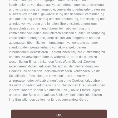
inhalten, analyse von zielgruppen durch statistiken oder
kombinationen von daten aus verschiedenen quellen, entwicklung
KONTAKTIERE UNS
und verbesserung der angebote, verwendung reduzierter daten zur
auswahl von inhalten, gewährleistung der sicherheit, verhinderung
und aufdeckung von betrug und fehlerbehebung, bereitstellung und
+39 0472 765325
anzeige von werbung und inhalten, ihre entscheidungen zum
info@sterzing.com
datenschutz speichern und übermitteln, abgleichung und
kombination von daten aus unterschiedlichen quellen, verknüpfung
verschiedener endgeräte, identifikation von endgeräten anhand
automatisch übermittelter informationen, verwendung genauer
standortdaten, geräte anhand von aktiv angeforderten
NEWSLETTER
informationen identifizieren. Es steht Ihnen frei, Ihre Zustimmung zu
erteilen, zu verweigern oder zu widerrufen, ohne dass dies zu
Bleib am Laufenden
wesentlichen Einschränkungen führt. Wenn Sie auf „Cookies
akzeptieren" klicken, erklären Sie sich mit der Verwendung von
Cookies und ähnlichen Tools einverstanden. Verwenden Sie die
Schaltfläche „Einstellungen verwalten", um Ihre Auswahl
anzupassen oder „Alle ablehnen", um ohne Cookies fortzufahren,
die nicht unbedingt erforderlich sind. Sie können Ihre Einstellungen
jederzeit ändern, indem Sie auf den Link „Cookie-Einstellungen"
unten auf der Seite oder auf das Schildsymbol unten links klicken.
Newsletter Anmelden
Ihre Einstellungen gelten nur für das verwendete Gerät.
OK