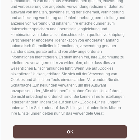
kombinationen von daten aus verschiedenen quellen, entwicklung
KONTAKTIERE UNS
und verbesserung der angebote, verwendung reduzierter daten zur
auswahl von inhalten, gewährleistung der sicherheit, verhinderung
und aufdeckung von betrug und fehlerbehebung, bereitstellung und
+39 0472 765325
anzeige von werbung und inhalten, ihre entscheidungen zum
info@sterzing.com
datenschutz speichern und übermitteln, abgleichung und
kombination von daten aus unterschiedlichen quellen, verknüpfung
verschiedener endgeräte, identifikation von endgeräten anhand
automatisch übermittelter informationen, verwendung genauer
standortdaten, geräte anhand von aktiv angeforderten
NEWSLETTER
informationen identifizieren. Es steht Ihnen frei, Ihre Zustimmung zu
erteilen, zu verweigern oder zu widerrufen, ohne dass dies zu
Bleib am Laufenden
wesentlichen Einschränkungen führt. Wenn Sie auf „Cookies
akzeptieren" klicken, erklären Sie sich mit der Verwendung von
Cookies und ähnlichen Tools einverstanden. Verwenden Sie die
Schaltfläche „Einstellungen verwalten", um Ihre Auswahl
anzupassen oder „Alle ablehnen", um ohne Cookies fortzufahren,
die nicht unbedingt erforderlich sind. Sie können Ihre Einstellungen
jederzeit ändern, indem Sie auf den Link „Cookie-Einstellungen"
unten auf der Seite oder auf das Schildsymbol unten links klicken.
Newsletter Anmelden
Ihre Einstellungen gelten nur für das verwendete Gerät.
OK