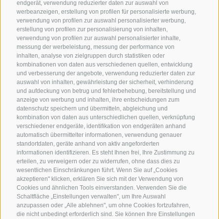
endgerät, verwendung reduzierter daten zur auswahl von
werbeanzeigen, erstellung von profilen für personalisierte werbung,
verwendung von profilen zur auswahl personalisierter werbung,
erstellung von profilen zur personalisierung von inhalten,
verwendung von profilen zur auswahl personalisierter inhalte,
messung der werbeleistung, messung der performance von
inhalten, analyse von zielgruppen durch statistiken oder
kombinationen von daten aus verschiedenen quellen, entwicklung
KONTAKTIERE UNS
und verbesserung der angebote, verwendung reduzierter daten zur
auswahl von inhalten, gewährleistung der sicherheit, verhinderung
und aufdeckung von betrug und fehlerbehebung, bereitstellung und
+39 0472 765325
anzeige von werbung und inhalten, ihre entscheidungen zum
info@sterzing.com
datenschutz speichern und übermitteln, abgleichung und
kombination von daten aus unterschiedlichen quellen, verknüpfung
verschiedener endgeräte, identifikation von endgeräten anhand
automatisch übermittelter informationen, verwendung genauer
NEWSLETTER
standortdaten, geräte anhand von aktiv angeforderten
informationen identifizieren. Es steht Ihnen frei, Ihre Zustimmung zu
erteilen, zu verweigern oder zu widerrufen, ohne dass dies zu
Bleib am Laufenden
wesentlichen Einschränkungen führt. Wenn Sie auf „Cookies
akzeptieren" klicken, erklären Sie sich mit der Verwendung von
Cookies und ähnlichen Tools einverstanden. Verwenden Sie die
Schaltfläche „Einstellungen verwalten", um Ihre Auswahl
anzupassen oder „Alle ablehnen", um ohne Cookies fortzufahren,
die nicht unbedingt erforderlich sind. Sie können Ihre Einstellungen