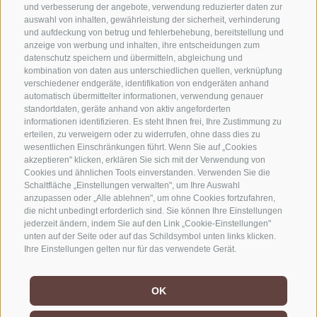
KONTAKTIERE UNS
und verbesserung der angebote, verwendung reduzierter daten zur
auswahl von inhalten, gewährleistung der sicherheit, verhinderung
und aufdeckung von betrug und fehlerbehebung, bereitstellung und
+39 0472 765325
anzeige von werbung und inhalten, ihre entscheidungen zum
info@sterzing.com
datenschutz speichern und übermitteln, abgleichung und
kombination von daten aus unterschiedlichen quellen, verknüpfung
verschiedener endgeräte, identifikation von endgeräten anhand
automatisch übermittelter informationen, verwendung genauer
NEWSLETTER
standortdaten, geräte anhand von aktiv angeforderten
informationen identifizieren. Es steht Ihnen frei, Ihre Zustimmung zu
erteilen, zu verweigern oder zu widerrufen, ohne dass dies zu
Bleib am Laufenden
wesentlichen Einschränkungen führt. Wenn Sie auf „Cookies
akzeptieren" klicken, erklären Sie sich mit der Verwendung von
Cookies und ähnlichen Tools einverstanden. Verwenden Sie die
Schaltfläche „Einstellungen verwalten", um Ihre Auswahl
anzupassen oder „Alle ablehnen", um ohne Cookies fortzufahren,
die nicht unbedingt erforderlich sind. Sie können Ihre Einstellungen
jederzeit ändern, indem Sie auf den Link „Cookie-Einstellungen"
unten auf der Seite oder auf das Schildsymbol unten links klicken.
Newsletter Anmelden
Ihre Einstellungen gelten nur für das verwendete Gerät.
OK